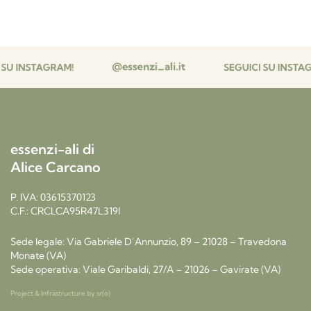
essenzi-ali di
Alice Carcano
P. IVA: 03615370123
C.F.: CRCLCA95R47L319I
Sede legale: Via Gabriele D’Annunzio, 89 – 21028 – Travedona
Monate (VA)
Sede operativa: Viale Garibaldi, 27/A – 21026 – Gavirate (VA)
Project & Infrastructure by
sr(o)