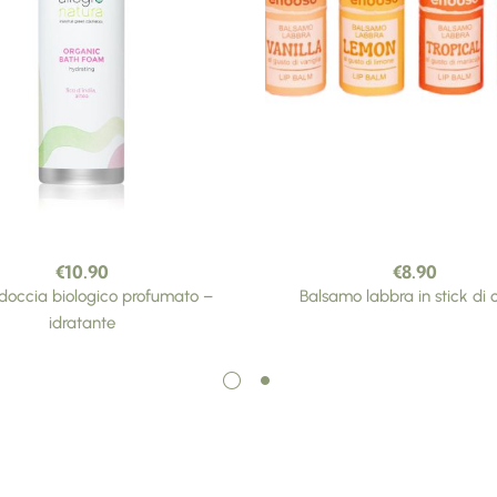
€
10.90
€
8.90
occia biologico profumato –
Balsamo labbra in stick di 
idratante