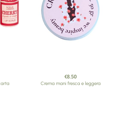
€
8.50
carta
Crema mani fresca e leggera
Sapone 