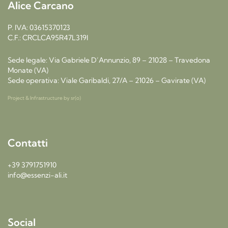
Alice Carcano
P. IVA: 03615370123
C.F.: CRCLCA95R47L319I
Sede legale: Via Gabriele D’Annunzio, 89 – 21028 – Travedona
Monate (VA)
Sede operativa: Viale Garibaldi, 27/A – 21026 – Gavirate (VA)
Project & Infrastructure by
sr(o)
Contatti
+39 3791751910
info@essenzi-ali.it
Social