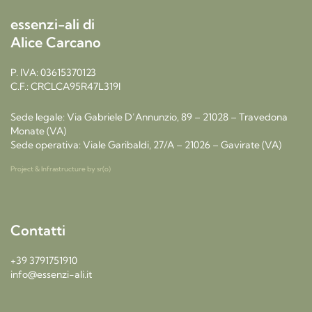
essenzi-ali di
Alice Carcano
P. IVA: 03615370123
C.F.: CRCLCA95R47L319I
Sede legale: Via Gabriele D’Annunzio, 89 – 21028 – Travedona
Monate (VA)
Sede operativa: Viale Garibaldi, 27/A – 21026 – Gavirate (VA)
Project & Infrastructure by
sr(o)
Contatti
+39 3791751910
info@essenzi-ali.it