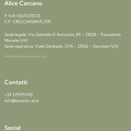
Alice Carcano
P. IVA: 03615370123
C.F.: CRCLCA95R47L319I
Sede legale: Via Gabriele D’Annunzio, 89 – 21028 – Travedona
Monate (VA)
Sede operativa: Viale Garibaldi, 27/A – 21026 – Gavirate (VA)
Project & Infrastructure by
sr(o)
Contatti
+39 3791751910
info@essenzi-ali.it
Social