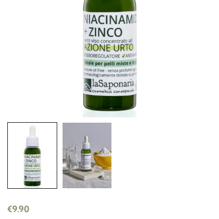
€
9.90