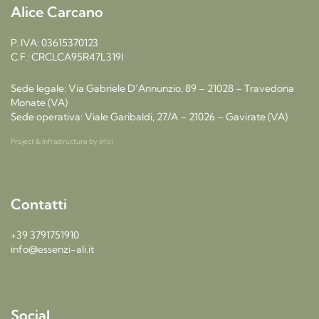
Alice Carcano
P. IVA: 03615370123
C.F.: CRCLCA95R47L319I
Sede legale: Via Gabriele D’Annunzio, 89 – 21028 – Travedona
Monate (VA)
Sede operativa: Viale Garibaldi, 27/A – 21026 – Gavirate (VA)
Project & Infrastructure by
sr(o)
Contatti
+39 3791751910
info@essenzi-ali.it
Social