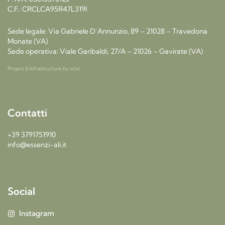
C.F.: CRCLCA95R47L319I
Sede legale: Via Gabriele D’Annunzio, 89 – 21028 – Travedona
Monate (VA)
Sede operativa: Viale Garibaldi, 27/A – 21026 – Gavirate (VA)
Project & Infrastructure by
sr(o)
Contatti
+39 3791751910
info@essenzi-ali.it
Social
Instagram