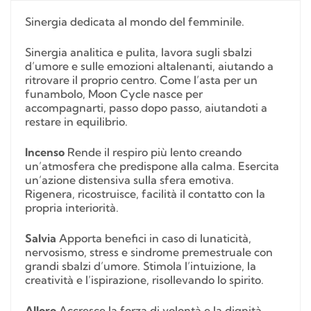
Sinergia dedicata al mondo del femminile.
Sinergia analitica e pulita, lavora sugli sbalzi
d’umore e sulle emozioni altalenanti, aiutando a
ritrovare il proprio centro. Come l’asta per un
funambolo, Moon Cycle nasce per
accompagnarti, passo dopo passo, aiutandoti a
restare in equilibrio.
Incenso
Rende il respiro più lento creando
un’atmosfera che predispone alla calma. Esercita
un’azione distensiva sulla sfera emotiva.
Rigenera, ricostruisce, facilità il contatto con la
propria interiorità.
Salvia
Apporta benefici in caso di lunaticità,
nervosismo, stress e sindrome premestruale con
grandi sbalzi d’umore. Stimola l’intuizione, la
creatività e l’ispirazione, risollevando lo spirito.
Alloro
Accresce la forza di volontà e la dignità,