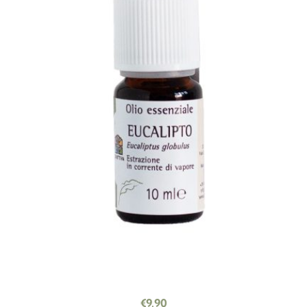
€
9.90