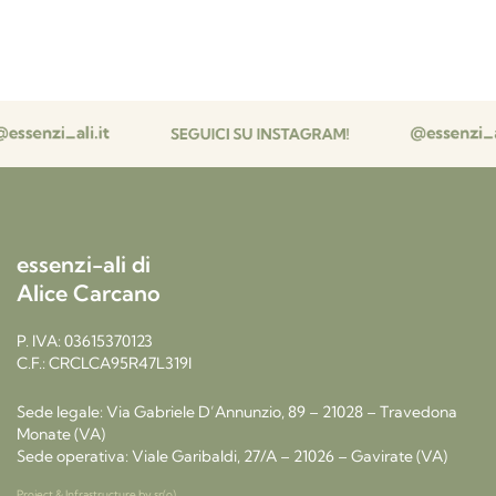
essenzi-ali di
Alice Carcano
P. IVA: 03615370123
C.F.: CRCLCA95R47L319I
Sede legale: Via Gabriele D’Annunzio, 89 – 21028 – Travedona
Monate (VA)
Sede operativa: Viale Garibaldi, 27/A – 21026 – Gavirate (VA)
Project & Infrastructure by
sr(o)