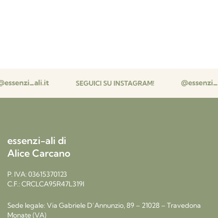
essenzi-ali di
Alice Carcano
P. IVA: 03615370123
C.F.: CRCLCA95R47L319I
Sede legale: Via Gabriele D’Annunzio, 89 – 21028 – Travedona
Monate (VA)