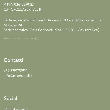
P. IVA: 03615370123
C.F.: CRCLCA95R47L319I
Sede legale: Via Gabriele D’Annunzio, 89 – 21028 – Travedona
Monate (VA)
Sede operativa: Viale Garibaldi, 27/A – 21026 – Gavirate (VA)
Project & Infrastructure by
sr(o)
Contatti
+39 3791751910
info@essenzi-ali.it
Social
Instagram