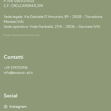
P. IVA: 03615370123
C.F.: CRCLCA95R47L319I
Sede legale: Via Gabriele D’Annunzio, 89 – 21028 – Travedona
Monate (VA)
Sede operativa: Viale Garibaldi, 27/A – 21026 – Gavirate (VA)
Project & Infrastructure by
sr(o)
Contatti
+39 3791751910
info@essenzi-ali.it
Social
Instagram