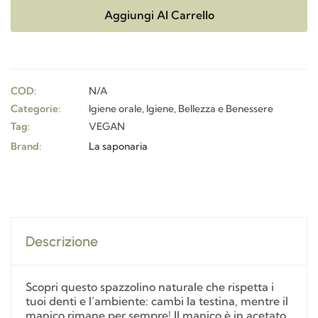
Aggiungi Al Carrello
COD:
N/A
Categorie:
Igiene orale
,
Igiene, Bellezza e Benessere
Tag:
VEGAN
Brand:
La saponaria
Descrizione
Scopri questo spazzolino naturale che rispetta i
tuoi denti e l’ambiente: cambi la testina, mentre il
manico rimane per sempre! Il manico è in acetato