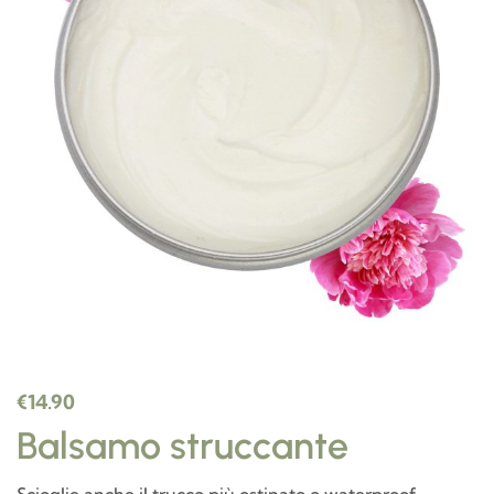
€
14.90
Balsamo struccante
Scioglie anche il trucco più ostinato o waterproof,