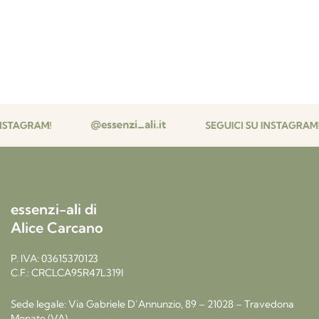
essenzi-ali di
Alice Carcano
P. IVA: 03615370123
C.F.: CRCLCA95R47L319I
Sede legale: Via Gabriele D’Annunzio, 89 – 21028 – Travedona
Monate (VA)