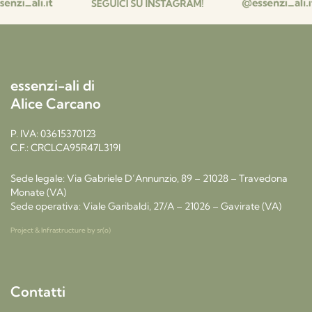
essenzi-ali di
Alice Carcano
P. IVA: 03615370123
C.F.: CRCLCA95R47L319I
Sede legale: Via Gabriele D’Annunzio, 89 – 21028 – Travedona
Monate (VA)
Sede operativa: Viale Garibaldi, 27/A – 21026 – Gavirate (VA)
Project & Infrastructure by
sr(o)
Contatti