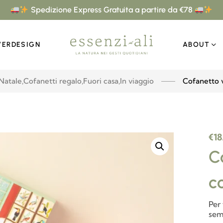
Spedizione Express Gratuita a partire da €78
VERDESIGN
ABOUT
 Natale
,
Cofanetti regalo
,
Fuori casa
,
In viaggio
Cofanetto v
€
18
C
co
Per
sem