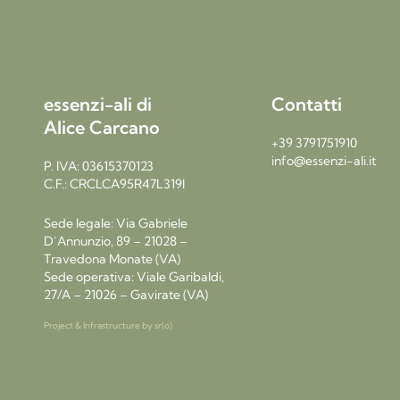
essenzi-ali di
Contatti
Alice Carcano
+39 3791751910
info@essenzi-ali.it
P. IVA: 03615370123
C.F.: CRCLCA95R47L319I
Sede legale: Via Gabriele
D’Annunzio, 89 – 21028 –
Travedona Monate (VA)
Sede operativa: Viale Garibaldi,
27/A – 21026 – Gavirate (VA)
Project & Infrastructure by
sr(o)