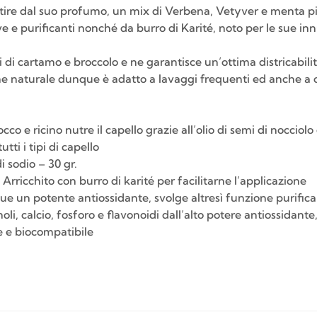
ire dal suo profumo, un mix di Verbena, Vetyver e menta pi
ive e purificanti nonché da burro di Karité, noto per le sue i
oli di cartamo e broccolo e ne garantisce un’ottima districabil
naturale dunque è adatto a lavaggi frequenti ed anche a cape
occo e ricino nutre il capello grazie all’olio di semi di noccio
tti i tipi di capello
 sodio – 30 gr.
 Arricchito con burro di karité per facilitarne l’applicazione
que un potente antiossidante, svolge altresì funzione purific
fenoli, calcio, fosforo e flavonoidi dall’alto potere antiossida
 e biocompatibile