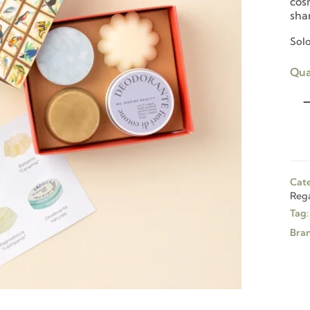
cos
sha
Solo
Qua
Cate
Rega
Tag:
Bran