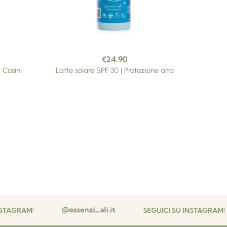
€
24.90
I Cosini
Latte solare SPF 30 | Protezione alta
Karma T