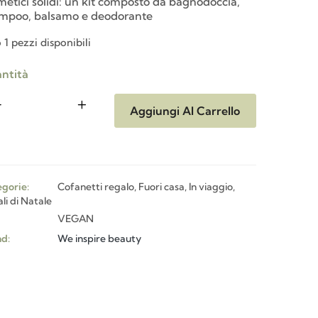
metici solidi: un kit composto da bagnodoccia,
mpoo, balsamo e deodorante
 1 pezzi disponibili
ntità
Aggiungi Al Carrello
gorie:
Cofanetti regalo
,
Fuori casa
,
In viaggio
,
li di Natale
VEGAN
d:
We inspire beauty