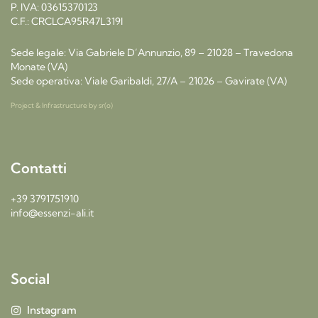
P. IVA: 03615370123
C.F.: CRCLCA95R47L319I
Sede legale: Via Gabriele D’Annunzio, 89 – 21028 – Travedona
Monate (VA)
Sede operativa: Viale Garibaldi, 27/A – 21026 – Gavirate (VA)
Project & Infrastructure by
sr(o)
Contatti
+39 3791751910
info@essenzi-ali.it
Social
Instagram