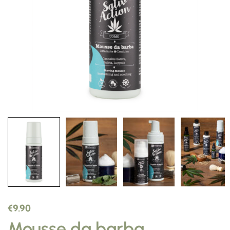
€
9.90
Mousse da barba