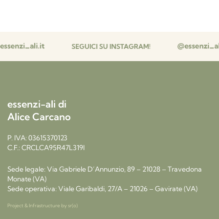
essenzi-ali di
Alice Carcano
P. IVA: 03615370123
C.F.: CRCLCA95R47L319I
Sede legale: Via Gabriele D’Annunzio, 89 – 21028 – Travedona
Monate (VA)
Sede operativa: Viale Garibaldi, 27/A – 21026 – Gavirate (VA)
Project & Infrastructure by
sr(o)