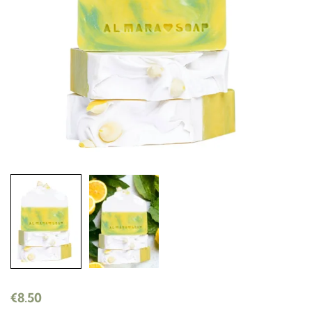
€
8.50