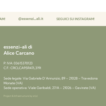
essenzi-ali di
Alice Carcano
P. IVA: 03615370123
C.F.: CRCLCA95R47L319I
Sede legale: Via Gabriele D’Annunzio, 89 – 21028 – Travedona
Monate (VA)
Sede operativa: Viale Garibaldi, 27/A – 21026 – Gavirate (VA)
Project & Infrastructure by
sr(o)