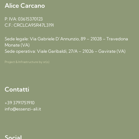
Alice Carcano
P. IVA: 03615370123
C.F.: CRCLCA95R47L319I
Sede legale: Via Gabriele D’Annunzio, 89 – 21028 – Travedona
Monate (VA)
Sede operativa: Viale Garibaldi, 27/A – 21026 – Gavirate (VA)
Project & Infrastructure by
sr(o)
Contatti
+39 3791751910
info@essenzi-ali.it
Social