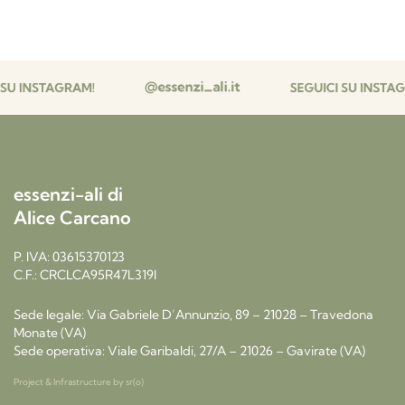
essenzi-ali di
Alice Carcano
P. IVA: 03615370123
C.F.: CRCLCA95R47L319I
Sede legale: Via Gabriele D’Annunzio, 89 – 21028 – Travedona
Monate (VA)
Sede operativa: Viale Garibaldi, 27/A – 21026 – Gavirate (VA)
Project & Infrastructure by
sr(o)