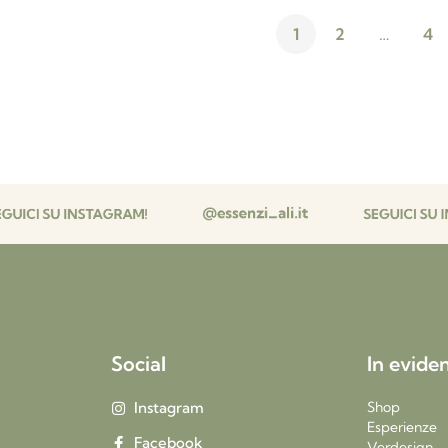
1
2
…
4
Social
In evide
Instagram
Shop
Esperienze
Facebook
Verdesign