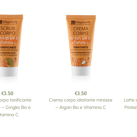
€
3.50
€
3.50
orpo tonificante
Crema corpo idratante minisize
Latte 
e – Gingko Bio e
– Argan Bio e Vitamina C
Protez
itamina C