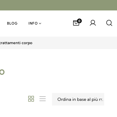
0
BLOG
INFO
trattamenti corpo
o
Ordina in base al più recente