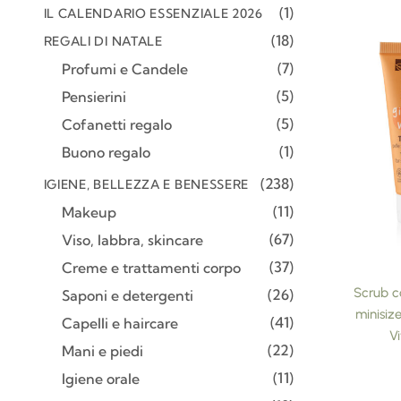
1
IL CALENDARIO ESSENZIALE 2026
18
REGALI DI NATALE
7
Profumi e Candele
5
Pensierini
5
Cofanetti regalo
1
Buono regalo
238
IGIENE, BELLEZZA E BENESSERE
11
Makeup
67
Viso, labbra, skincare
37
Creme e trattamenti corpo
Scrub c
26
Saponi e detergenti
minisiz
41
Capelli e haircare
V
22
Mani e piedi
11
Igiene orale