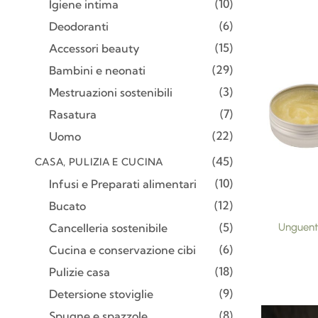
10
Igiene intima
6
Deodoranti
15
Accessori beauty
29
Bambini e neonati
3
Mestruazioni sostenibili
7
Rasatura
22
Uomo
45
CASA, PULIZIA E CUCINA
10
Infusi e Preparati alimentari
12
Bucato
5
Cancelleria sostenibile
Unguento
6
Cucina e conservazione cibi
18
Pulizie casa
9
Detersione stoviglie
8
Spugne e spazzole