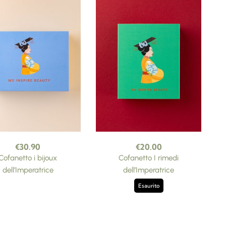
€
30.90
€
20.00
Cofanetto i bijoux
Cofanetto I rimedi
dell’Imperatrice
dell’Imperatrice
Esaurito