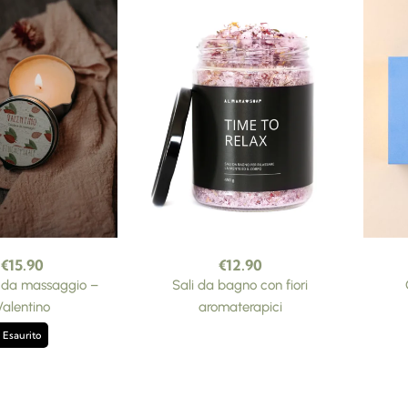
€
15.90
€
12.90
 da massaggio –
Sali da bagno con fiori
Valentino
aromaterapici
Esaurito