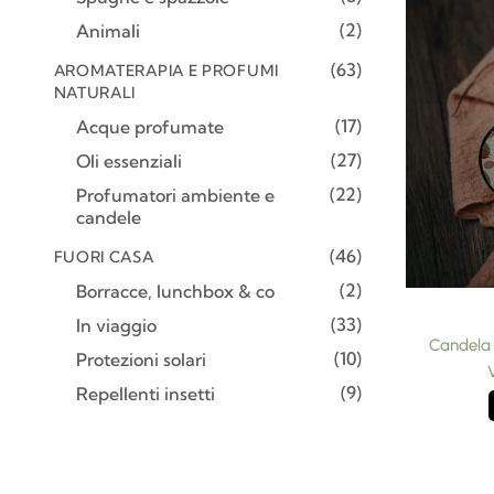
2
Animali
63
AROMATERAPIA E PROFUMI
NATURALI
17
Acque profumate
27
Oli essenziali
22
Profumatori ambiente e
candele
46
FUORI CASA
2
Borracce, lunchbox & co
33
In viaggio
Candela
10
Protezioni solari
9
Repellenti insetti