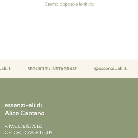
Crema doposole lenitiva
essenzi-ali di
Alice Carcano
P. IVA: 03615370123
C.F.: CRCLCA95R47L319I