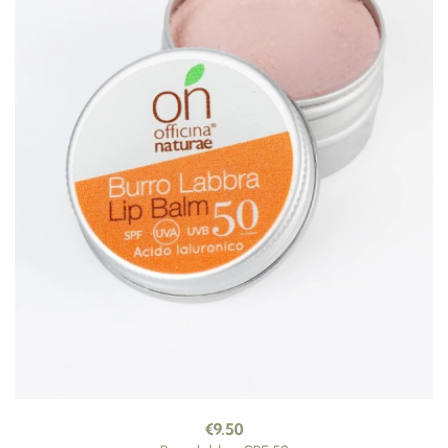
€
9.50