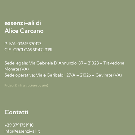
essenzi-ali di
Alice Carcano
P. IVA: 03615370123
C.F.: CRCLCA95R47L319I
Sede legale: Via Gabriele D’Annunzio, 89 – 21028 – Travedona
Monate (VA)
Sede operativa: Viale Garibaldi, 27/A – 21026 – Gavirate (VA)
Project & Infrastructure by
sr(o)
Contatti
+39 3791751910
info@essenzi-ali.it