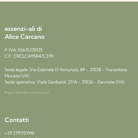
essenzi-ali di
Alice Carcano
P. IVA: 03615370123
C.F.: CRCLCA95R47L319I
Sede legale: Via Gabriele D’Annunzio, 89 – 21028 – Travedona
Monate (VA)
Sede operativa: Viale Garibaldi, 27/A – 21026 – Gavirate (VA)
Project & Infrastructure by
sr(o)
Contatti
+39 3791751910